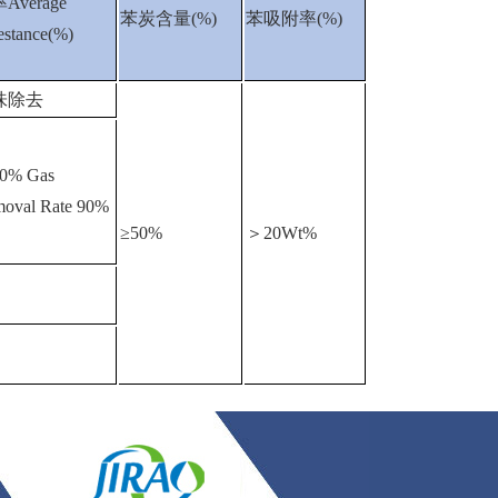
Average
苯炭含量(%)
苯吸附率(%)
estance(%)
味除去
0% Gas
oval Rate 90%
≥50%
＞20Wt%