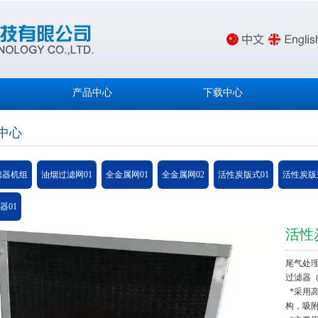
产品中心
下载中心
中心
滤器机组
油烟过滤网01
全金属网01
全金属网02
活性炭版式01
活性炭版
器01
活性
尾气处
过滤器（
*采用
构，吸