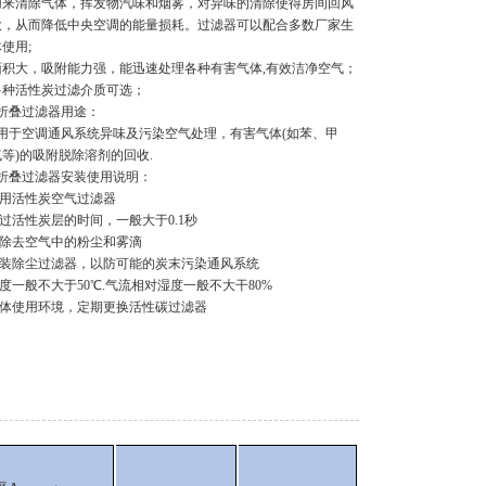
用来清除气体，挥发物汽味和烟雾，对异味的清除使得房间回风
大，从而降低中央空调的能量损耗。过滤器可以配合多数厂家生
使用;
面积大，吸附能力强，能迅速处理各种有害气体,有效洁净空气；
多种活性炭过滤介质可选；
折叠过滤器用途：
用于空调通风系统异味及污染空气处理，有害气体(如苯、甲
等)的吸附脱除溶剂的回收.
折叠过滤器安装使用说明：
使用活性炭空气过滤器
过活性炭层的时间，一般大于0.1秒
先除去空气中的粉尘和雾滴
安装除尘过滤器，以防可能的炭末污染通风系统
度一般不大于50℃.气流相对湿度一般不大干80%
具体使用环境，定期更换活性碳过滤器