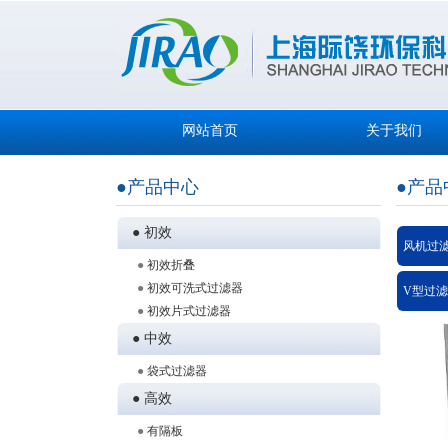
网站首页
关于我们
●产品中心
●产品
● 初效
风机过
●
初效折叠
●
初效可洗式过滤器
V型过滤
●
初效片式过滤器
● 中效
●
袋式过滤器
● 高效
●
有隔板