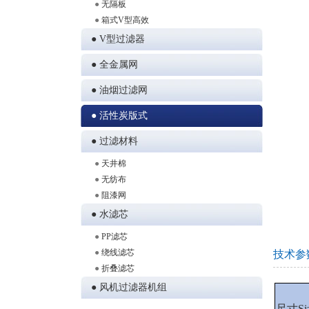
●
无隔板
●
箱式V型高效
● V型过滤器
● 全金属网
● 油烟过滤网
● 活性炭版式
● 过滤材料
●
天井棉
●
无纺布
●
阻漆网
● 水滤芯
●
PP滤芯
●
绕线滤芯
技术参
●
折叠滤芯
● 风机过滤器机组
尺寸Siz