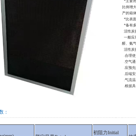
*主要
比例增
产的箱体
*比表
*备有
活性炭
一般应
醛、氨气
活性炭
.合理
.空气通
.应预
.后端
.气流温
.根据
数：
初阻力Initial
e(mm)