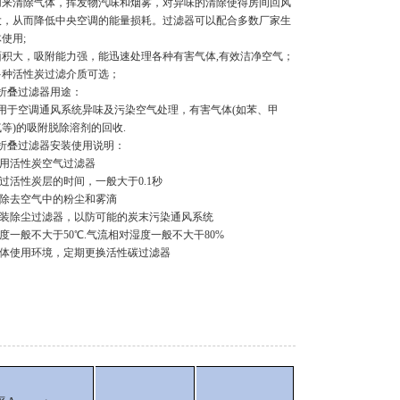
用来清除气体，挥发物汽味和烟雾，对异味的清除使得房间回风
大，从而降低中央空调的能量损耗。过滤器可以配合多数厂家生
使用;
面积大，吸附能力强，能迅速处理各种有害气体,有效洁净空气；
多种活性炭过滤介质可选；
折叠过滤器用途：
用于空调通风系统异味及污染空气处理，有害气体(如苯、甲
等)的吸附脱除溶剂的回收.
折叠过滤器安装使用说明：
使用活性炭空气过滤器
过活性炭层的时间，一般大于0.1秒
先除去空气中的粉尘和雾滴
安装除尘过滤器，以防可能的炭末污染通风系统
度一般不大于50℃.气流相对湿度一般不大干80%
具体使用环境，定期更换活性碳过滤器