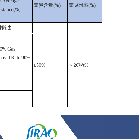
Average
苯炭含量(%)
苯吸附率(%)
estance(%)
味除去
0% Gas
oval Rate 90%
≥50%
＞20Wt%