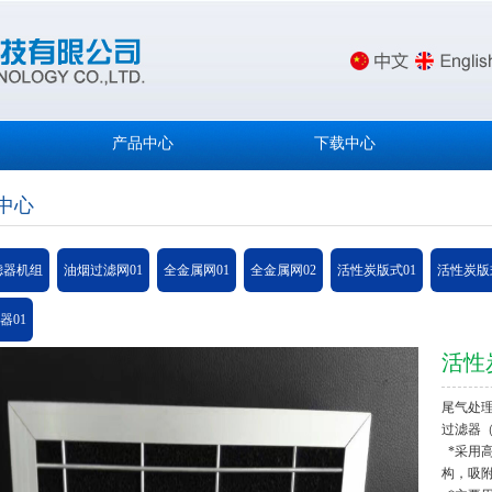
产品中心
下载中心
中心
滤器机组
油烟过滤网01
全金属网01
全金属网02
活性炭版式01
活性炭版
器01
活性
尾气处
过滤器（
*采用
构，吸