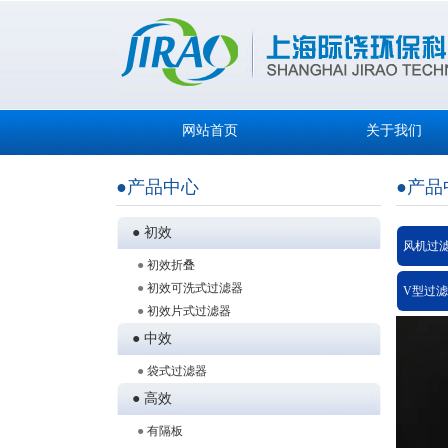
网站首页
关于我们
●产品中心
●产品
● 初效
风机过
●
初效折叠
●
初效可洗式过滤器
V型过滤
●
初效片式过滤器
● 中效
●
袋式过滤器
● 高效
●
有隔板