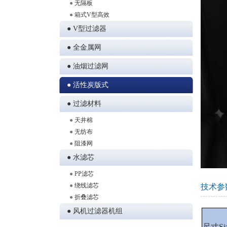
●
无隔板
●
箱式V型高效
● V型过滤器
● 全金属网
● 油烟过滤网
● 活性炭版式
● 过滤材料
●
天井棉
●
无纺布
●
阻漆网
● 水滤芯
●
PP滤芯
●
绕线滤芯
技术参
●
折叠滤芯
● 风机过滤器机组
尺寸Siz