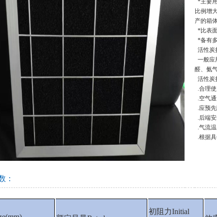
*主要
比例增
产的箱体
*比表
*备有
活性炭
一般应
醛、氨气
活性炭
.合理
.空气通
.应预
.后端
.气流温
.根据
数：
初阻力Initial
e(mm)