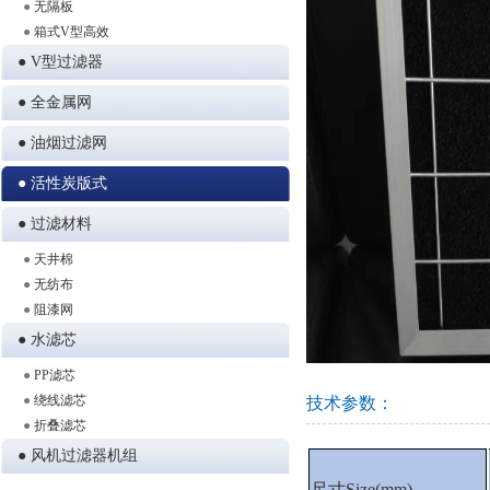
●
无隔板
●
箱式V型高效
● V型过滤器
● 全金属网
● 油烟过滤网
● 活性炭版式
● 过滤材料
●
天井棉
●
无纺布
●
阻漆网
● 水滤芯
●
PP滤芯
●
绕线滤芯
技术参数：
●
折叠滤芯
● 风机过滤器机组
尺寸Size(mm)